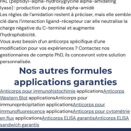
PAL (peptidyl-alpha-hydroxyglycine alpha-amidating
lyase) : production du peptide alpha-amidé
Les règles de l’amidation restent à préciser, mais elle semble
clé dans l’interaction ligand-récepteur car elle neutralise la
charge négative du C-terminal et augmente
l’hydrophobicité.
Vous avez besoin d’un anticorps spécifique d’une
modification pour vos expériences ? Contactez nos
gestionnaires de compte PhD, ils concevront votre solution
personnalisée.
Nos autres formules
applications garanties
Anticorps pour immunohistochimie
applications
Anticorps
Western Blot
applications
Anticorps pour
immunoprécipitation applications
Anticorps pour
immunofluorescence
applications
Anticorps pour cytométrie
en flux
applications
Anticorps ELISA garantis
Anticorps ELISA
sandwich garantis