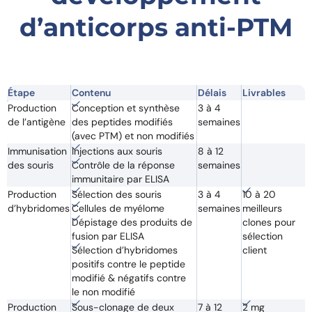
d’anticorps anti-PTM
Étape
Contenu
Délais
Livrables
Production
Conception et synthèse
3 à 4
de l’antigène
des peptides modifiés
semaines
(avec PTM) et non modifiés
Immunisation
Injections aux souris
8 à 12
des souris
Contrôle de la réponse
semaines
immunitaire par ELISA
Production
Sélection des souris
3 à 4
10 à 20
d’hybridomes
Cellules de myélome
semaines
meilleurs
Dépistage des produits de
clones pour
fusion par ELISA
sélection
Sélection d’hybridomes
client
positifs contre le peptide
modifié & négatifs contre
le non modifié
Production
Sous-clonage de deux
7 à 12
2 mg