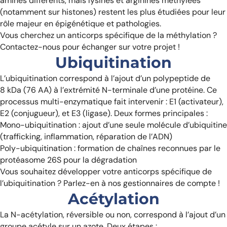
aminés différents, mais lysines et arginines méthylées
(notamment sur histones) restent les plus étudiées pour leur
rôle majeur en épigénétique et pathologies.
Vous cherchez un anticorps spécifique de la méthylation ?
Contactez-nous pour échanger sur votre projet !
Ubiquitination
L’ubiquitination correspond à l’ajout d’un polypeptide de
8 kDa (76 AA) à l’extrémité N-terminale d’une protéine. Ce
processus multi-enzymatique fait intervenir : E1 (activateur),
E2 (conjugueur), et E3 (ligase). Deux formes principales :
Mono-ubiquitination : ajout d’une seule molécule d’ubiquitine
(trafficking, inflammation, réparation de l’ADN)
Poly-ubiquitination : formation de chaînes reconnues par le
protéasome 26S pour la dégradation
Vous souhaitez développer votre anticorps spécifique de
l’ubiquitination ? Parlez-en à nos gestionnaires de compte !
Acétylation
La N-acétylation, réversible ou non, correspond à l’ajout d’un
groupe acétyle sur un azote. Deux étapes :