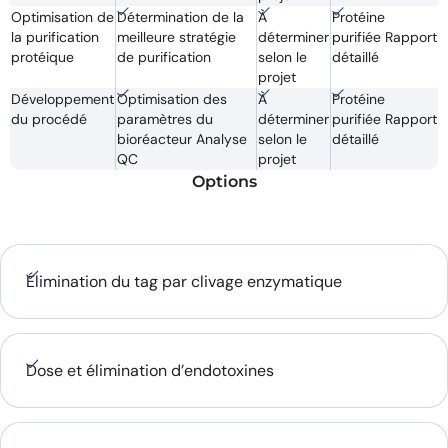
Optimisation de
Détermination de la
À
Protéine
la purification
meilleure stratégie
déterminer
purifiée Rapport
protéique
de purification
selon le
détaillé
projet
Développement
Optimisation des
À
Protéine
du procédé
paramètres du
déterminer
purifiée Rapport
bioréacteur Analyse
selon le
détaillé
QC
projet
Options
Élimination du tag par clivage enzymatique
Dose et élimination d’endotoxines