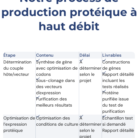
production protéique à
haut débit
Étape
Contenu
Délai
Livrables
Détermination
Synthèse de gène
À
Constructions
du couple
avec optimisation de
déterminer
de gènes
hôte/vecteur
codons
selon le
Rapport détaillé
Sous-clonage dans
projet
incluant les
des vecteurs
tests réalisés
d'expression
Protéine
Purification des
purifiée issue
meilleurs résultats
du test de
purification
Optimisation de
Optimisation des
À
Échantillon test
l’expression
conditions de culture
déterminer
si demandé
protéique
selon le
Rapport détaillé
projet