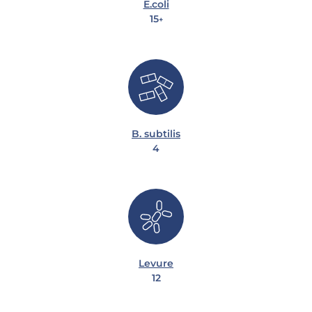
E.coli
15
+
B. subtilis
4
Levure
12