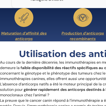
Maturation d’affinité des
Production d’anticorps
anticorps
recombinants
Utilisation des an
Au cours de la dernière décennie, les immunothérapies en méd
demeure la
faible disponibilité des réactifs spécifiques au 
concernant le génotype et le phénotype des tumeurs chez le 
immunothérapies canines, elles offrent aussi une opportunité
L’absence d’anticorps natifs a été le moteur principal de l
solution pour
générer rapidement des anticorps destinés à l
monoclonaux chez l’animal ?
La preuve que le cancer canin répond à l’immunothérapie a é
portée. Depuis, l’immunothérapie canine a permis de traiter 