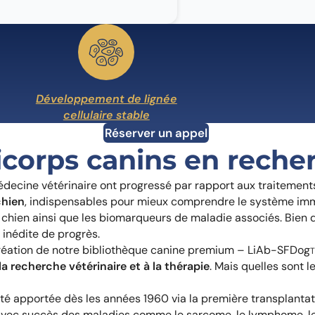
Développement de lignée
cellulaire stable
Réserver un appel
ticorps canins en reche
ecine vétérinaire ont progressé par rapport aux traitements 
chien
, indispensables pour mieux comprendre le système immu
chien ainsi que les biomarqueurs de maladie associés. Bien q
 inédite de progrès.
a création de notre bibliothèque canine premium – LiAb-SFDog
a recherche vétérinaire et à la thérapie
. Mais quelles sont 
té apportée dès les années 1960 via la première transplanta
avec succès des maladies comme le sarcome, le lymphome, le c