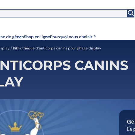
witch to US ($)
se de gènes
Shop en ligne
Pourquoi nous choisir ?
isplay
/
Bibliothèque d’anticorps canins pour phage display
ANTICORPS CANINS
LAY
Gén
La 