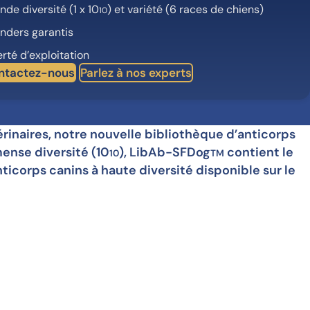
nde diversité (1 x 10
) et variété (6 races de chiens)
10
inders garantis
erté d’exploitation
ntactez-nous
Parlez à nos experts
inaires, notre nouvelle bibliothèque d’anticorps
ense diversité (10
), LibAb-SFDog
contient le
10
TM
nticorps canins à haute diversité disponible sur le