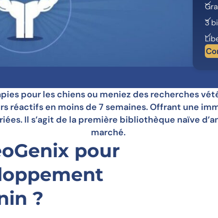
Gra
3 b
Lib
Co
es pour les chiens ou meniez des recherches vétér
urs réactifs en moins de 7 semaines. Offrant une imm
iées. Il s’agit de la première bibliothèque naïve d’a
marché.
eoGenix pour
eloppement
nin ?