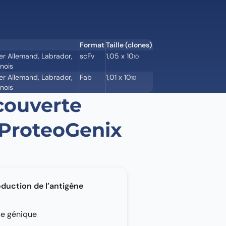
Format
Taille (clones)
ger Allemand, Labrador,
scFv
1,05 x 10
10
nois
ger Allemand, Labrador,
Fab
1,01 x 10
10
nois
couverte
 ProteoGenix
duction de l’antigène
se génique