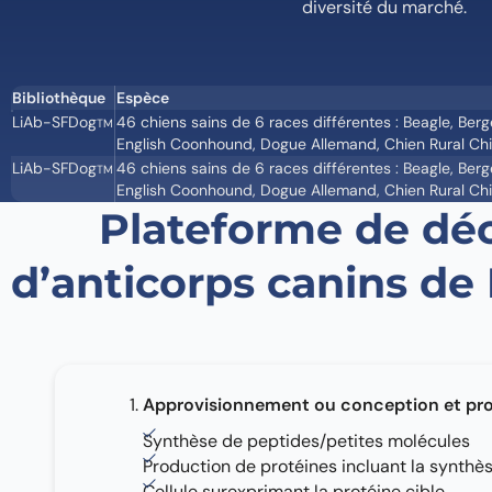
diversité du marché.
Bibliothèque
Espèce
LiAb-SFDog
46 chiens sains de 6 races différentes : Beagle, Ber
TM
English Coonhound, Dogue Allemand, Chien Rural Chi
LiAb-SFDog
46 chiens sains de 6 races différentes : Beagle, Ber
TM
English Coonhound, Dogue Allemand, Chien Rural Chi
Plateforme de dé
d’anticorps canins de
Approvisionnement ou conception et pro
Synthèse de peptides/petites molécules
Production de protéines incluant la synthè
Cellule surexprimant la protéine cible