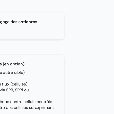
nçage des anticorps
s (en option)
 autre cible)
en
flux
(cellules)
via SPR, SPRi ou
hèque contre cellule contrôle
tre des cellules surexprimant