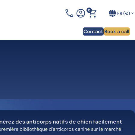
0
+33 (0)3 90 20 54 70
FR (€)
Contact
Book a call
érez des anticorps natifs de chien facilement
première bibliothèque d’anticorps canine sur le marché