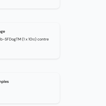
age
Ab-SFDogTM (1 x 10
) contre
10
mples