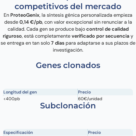
competitivos del mercado
En
ProteoGenix
, la síntesis génica personalizada empieza
desde
0,14 €/pb
, con valor excepcional sin renunciar a la
calidad. Cada gen se produce bajo
control de calidad
riguroso
, está completamente
verificado por secuencia
y
se entrega en tan solo
7 días
para adaptarse a sus plazos de
investigación.
Genes clonados
Longitud del gen
Precio
<400pb
60€/unidad
Subclonación
400-3000pb
0,14€/pb
3001-4000pb
0,20€/pb
4001-6000pb
0,22€/pb
Especificación
Precio