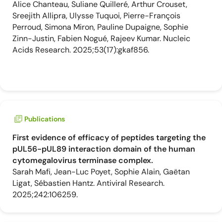
Alice Chanteau, Suliane Quilleré, Arthur Crouset,
Sreejith Allipra, Ulysse Tuquoi, Pierre-François
Perroud, Simona Miron, Pauline Dupaigne, Sophie
Zinn-Justin, Fabien Nogué, Rajeev Kumar. Nucleic
Acids Research. 2025;53(17):gkaf856.
Publications
First evidence of efficacy of peptides targeting the
pUL56-pUL89 interaction domain of the human
cytomegalovirus terminase complex.
Sarah Mafi, Jean-Luc Poyet, Sophie Alain, Gaëtan
Ligat, Sébastien Hantz. Antiviral Research.
2025;242:106259.