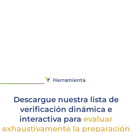
100% tasa de éxito
Duración total de 3-4 semanas
100% Propiedad Intelectual Libre
Adaptado a todos los presupuestos
Impulsado por nuestro modelo propietario de
Humanización AIxplore®
Humanice su anticuerpo
Herramienta
Descargue nuestra lista de
verificación dinámica e
interactiva para
evaluar
exhaustivamente la preparación