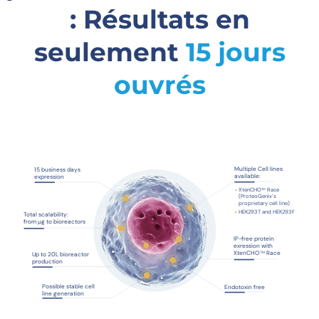
: Résultats en
seulement
15 jours
ouvrés
Multiple Cell lines
15 business days
available:
expression
XtenCHO
 Race
TM
(ProteoGenix’s
proprietary cell line)
HEK293T and HEK293F
Total scalability:
from µg to bioreactors
IP-free protein
exression with
 Race
XtenCHO
TM
Up to 20L bioreactor
production
Possible stable cell
Endotoxin free
line generation