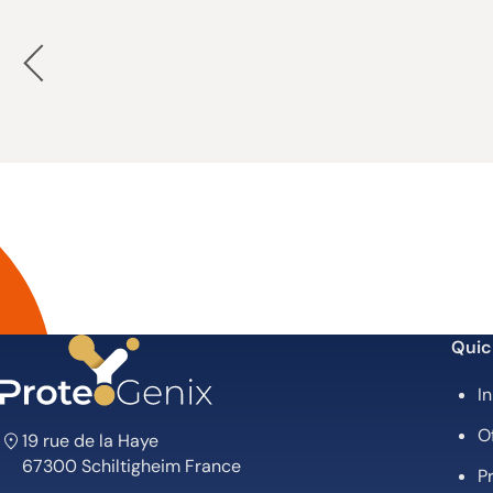
Quic
In
O
19 rue de la Haye
67300 Schiltigheim France
P