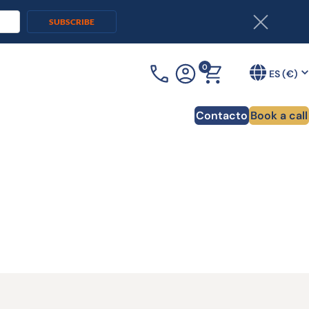
SUBSCRIBE
0
+33 (0)3 90 20 54 70
ES (€)
Contacto
Book a call