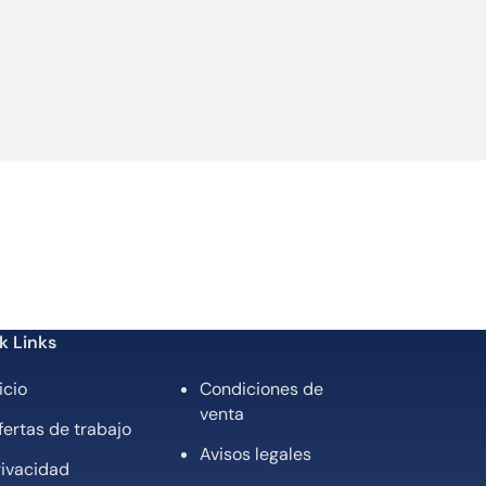
k Links
icio
Condiciones de
venta
fertas de trabajo
Avisos legales
rivacidad