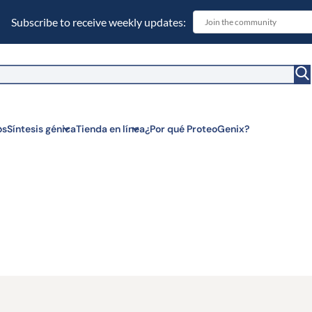
Subscribe to receive weekly updates:
witch to US ($)
os
Síntesis génica
Tienda en línea
¿Por qué ProteoGenix?
oteogenix
para una toma de decisiones rápida en un solo lugar…