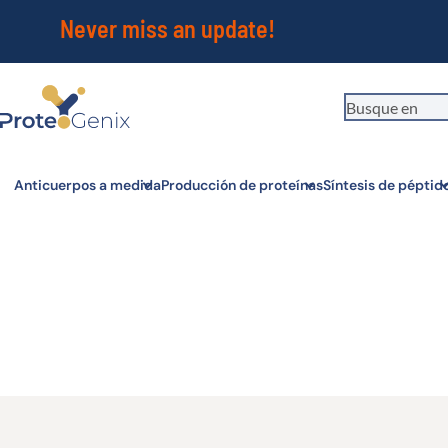
Never miss an update!
You're visiting from outside the EU. Switch to the US version to see
S
local pricing and tax details in USD.
Close
Anticuerpos a medida
Producción de proteínas
Síntesis de péptid
Herramientas – Pr
CLAIRE PERROT
JULY 20, 2026
1 MIN READ
Herramientas Todas las herramientas que necesita 
Read more