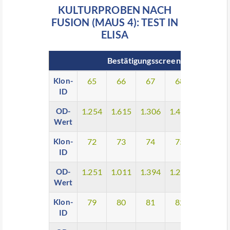
KULTURPROBEN NACH
FUSION (MAUS 4): TEST IN
ELISA
Bestätigungsscreening nach Fusi
Klon-
65
66
67
68
69
ID
OD-
1.254
1.615
1.306
1.412
1.224
Wert
Klon-
72
73
74
75
76
ID
OD-
1.251
1.011
1.394
1.225
1.636
Wert
Klon-
79
80
81
82
83
ID