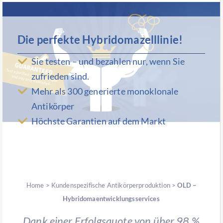
Die perfekte Hybridomazelllinie!
Sie testen – und bezahlen nur, wenn Sie
zufrieden sind.
Mehr als 300 generierte monoklonale
Antikörper
Höchste Garantien auf dem Markt
Home
>
Kundenspezifische Antikörperproduktion
>
OLD –
Hybridomaentwicklungsservices
Dank einer Erfolgsquote von über 98 %