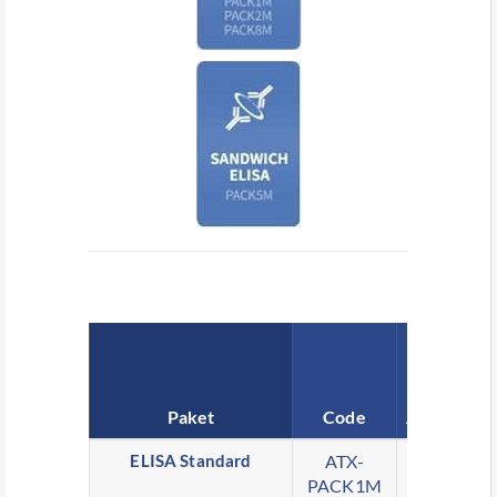
Gensynt
Paket
Code
Antigenher
ELISA Standard
ATX-
PACK1M