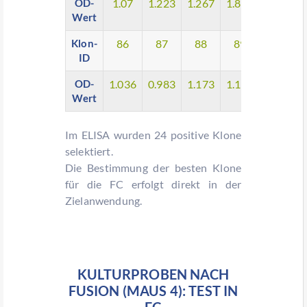
OD-
1.07
1.223
1.267
1.847
1.395
Wert
Klon-
86
87
88
89
ID
OD-
1.036
0.983
1.173
1.116
Wert
Im ELISA wurden 24 positive Klone
selektiert.
Die Bestimmung der besten Klone
für die FC erfolgt direkt in der
Zielanwendung.
KULTURPROBEN NACH
FUSION (MAUS 4): TEST IN