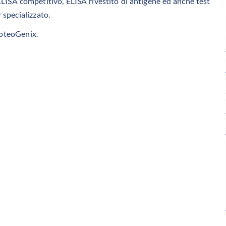
LISA competitivo, ELISA rivestito di antigene ed anche test
 specializzato.
roteoGenix.