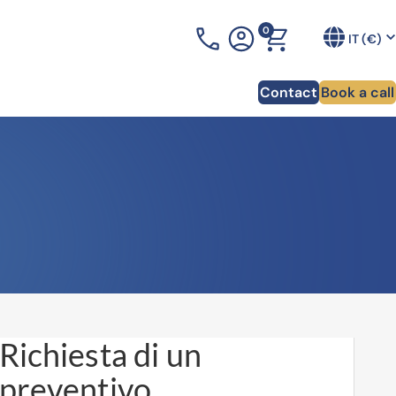
0
+33 (0)3 90 20 54 70
IT (€)
Contact
Book a call
Richiesta di un
preventivo