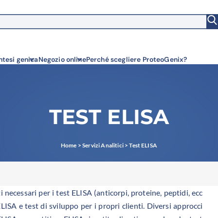
witch to US ($)
ntesi genica
Negozio online
Perché scegliere ProteoGenix?
TEST ELISA
Home
>
Servizi Analitici
>
Test ELISA
i necessari per i test ELISA (anticorpi, proteine, peptidi, ecc
ISA e test di sviluppo per i propri clienti. Diversi approcci