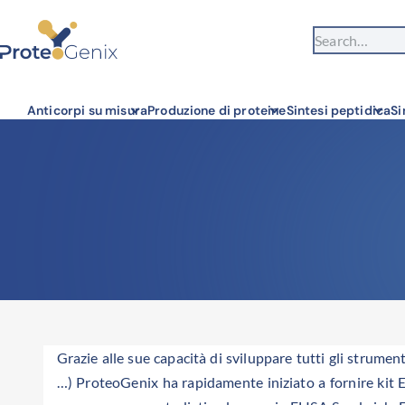
You're visiting from outside the EU. Switch to the US version to see
S
local pricing and tax details in USD.
Close
Anticorpi su misura
Produzione di proteine
Sintesi peptidica
Si
Grazie alle sue capacità di sviluppare tutti gli strument
…) ProteoGenix ha rapidamente iniziato a fornire kit EL