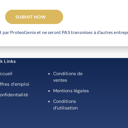
SUBMIT NOW
t par ProteoGenix et ne seront PAS transmises à d’autres entrepr
k Links
ccueil
Conditions de
ventes
ffres d’emploi
Mentions légales
onfidentialité
Conditions
d’utilisation