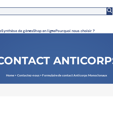
witch to US ($)
e
Synthèse de gènes
Shop en ligne
Pourquoi nous choisir ?
 CONTACT ANTICOR
Home
>
Contactez-nous
>
Formulaire de contact Anticorps Monoclonaux