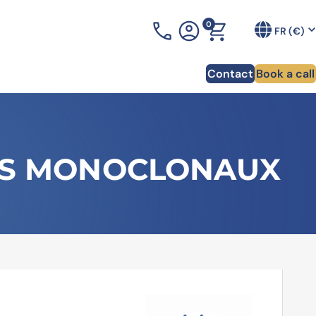
0
+33 (0)3 90 20 54 70
FR (€)
Contact
Book a call
PS MONOCLONAUX