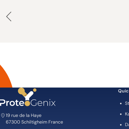
Quic
St
Ka
19 rue de la Haye
67300 Schiltigheim France
D