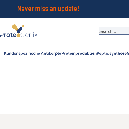
Never miss an update!
You're visiting from outside the EU. Switch to the US version to see
S
local pricing and tax details in USD.
Close
Kundenspezifische Antikörper
Proteinproduktion
Peptidsynthese
G
Tools – Proteogeni
CLAIRE PERROT
JULY 20, 2026
1 MIN READ
Tools Alle Tools, die Sie für schnelle Entscheidung
Read more