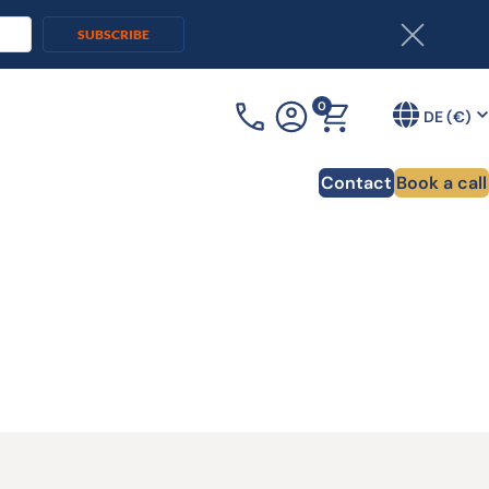
SUBSCRIBE
0
+33 (0)3 90 20 54 70
DE (€)
Contact
Book a call