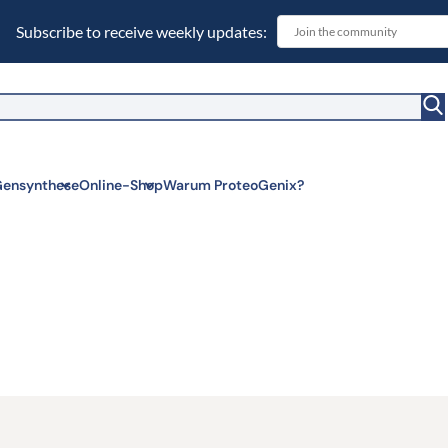
Subscribe to receive weekly updates:
witch to US ($)
ensynthese
Online-Shop
Warum ProteoGenix?
x
en benötigen, an einem Ort…