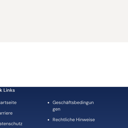
k Links
artseite
Geschäftsbedingun
gen
rriere
Rechtliche Hinweise
atenschutz